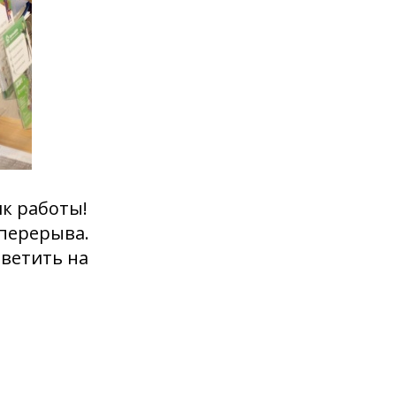
ик работы!
 перерыва.
тветить на